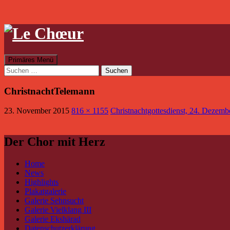
Suchen
Zum
Primäres Menü
Inhalt
Suchen
springen
nach:
ChristnachtTelemann
23. November 2015
816 × 1155
Christnachtgottesdienst, 24. Dezemb
Der Chor mit Herz
Home
News
Highlights
Plakatgalerie
Galerie Sehnsucht
Galerie Vielklang III
Galerie Ekshärad
Datenschutzerklärung