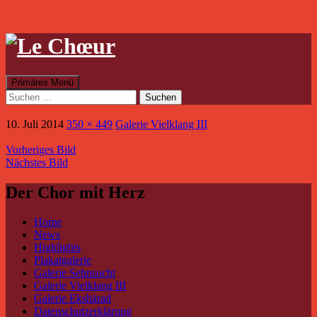
Suchen
Zum
Primäres Menü
Inhalt
Suchen
springen
nach:
10. Juli 2014
350 × 449
Galerie Vielklang III
Vorheriges Bild
Nächstes Bild
Der Chor mit Herz
Home
News
Highlights
Plakatgalerie
Galerie Sehnsucht
Galerie Vielklang III
Galerie Ekshärad
Datenschutzerklärung