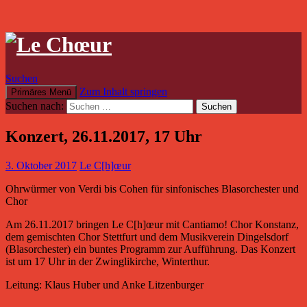
Suchen
Zum Inhalt springen
Primäres Menü
Suchen nach:
Konzert, 26.11.2017, 17 Uhr
3. Oktober 2017
Le C[h]œur
Ohrwürmer von Verdi bis Cohen für sinfonisches Blasorchester und
Chor
Am 26.11.2017 bringen Le C[h]œur mit Cantiamo! Chor Konstanz,
dem gemischten Chor Stettfurt und dem Musikverein Dingelsdorf
(Blasorchester) ein buntes Programm zur Aufführung. Das Konzert
ist um 17 Uhr in der Zwinglikirche, Winterthur.
Leitung: Klaus Huber und Anke Litzenburger